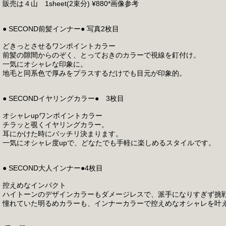
販売は４山 1sheet(2束分) ¥880*画像参考
● SECOND前髪インナー● 写真2枚目
どきっとさせるワンポイントカラー
前髪の隙間からのぞく、とっておきのカラーで視線を釘付け。
一気にオシャレな印象に。
地毛と同系色で厚みをプラスするだけでも目元が印象的。
● SECONDイヤリングカラー● 3枚目
オシャレupワンポイントカラー
チラッと覗くイヤリングカラー。
耳にかけた時にバッチリ決まります。
一気にオシャレ度upで、どなたでも手軽に楽しめるスタイルです。
● SECOND大人インナー●4枚目
控えめなインパクト
ハイトーンのデザインカラーもダメージレスで、派手になりすぎず挑
憧れていた明るめカラーも、インナーカラーで控えめなオシャレを叶