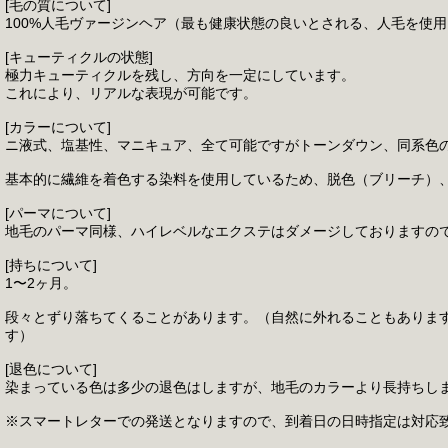
[毛の質について]
100%人毛ヴァージンヘア（最も健康状態の良いとされる、人毛を使
[キューティクルの状態]
極力キューティクルを残し、方向を一定にしています。
これにより、リアルな表現が可能です。
[カラーについて]
ニ液式、塩基性、マニキュア、全て可能ですがトーンダウン、同系色
基本的に繊維を着色する染料を使用しているため、脱色（ブリーチ）
[パーマについて]
地毛のパーマ同様、ハイレベルなエクステはダメージしておりますの
[持ちについて]
1〜2ヶ月。
段々とずり落ちてくることがあります。（自然に外れることもありま
す）
[退色について]
染まっている色は多少の退色はしますが、地毛のカラーより長持ちし
※スマートレターでの発送となりますので、到着日の日時指定は対応