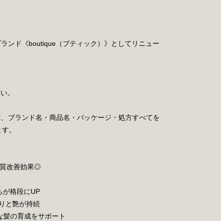
ンド《boutique（ブティック）》としてリニュー
しい。
は、
ブランド名・商品名・パッケージ・処方すべてを
ます。
髪質改善効果◎
ちが格段にUP
まりと艶が持続
かな髪の育成をサポート