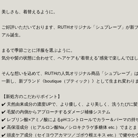
美しさも、着替えるように。
ご好評いただいております、RUTHオリジナル「シュプレーブ」が新ブラ
アル誕生。
まるで季節ごとに洋服を選ぶように。
気分や髪の状態に合わせて、ヘアケアも“着替える”感覚で楽しんでほ
そんな想いを込めて、RUTHの人気オリジナル商品「シュプレーブ」
一新し、
新ブランド《boutique（ブティック）》として生まれ変わり
【新処方のこだわりポイント】
✔️ 天然由来成分の濃度UPで、より優しく、より美しく、洗うたびに
✔️ 毛髪の内側からアプローチするダメージ補修システム
✔️ レブリン酸×アミノ酸によるpHコントロールでカラー＆パーマの持
✔️ 高保湿成分（ヒアルロン酸Na／シロキクラゲ多糖体 etc.）でまと
✔️ 頭皮ケア成分（セイヨウアカマツ／ゴボウ根エキス etc.）で健や